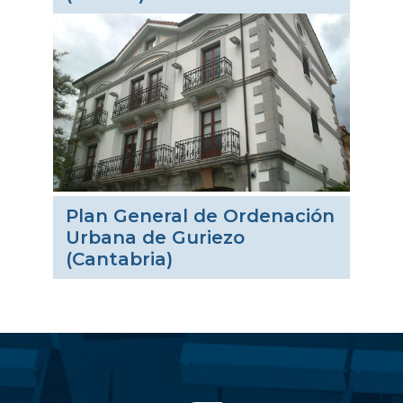
0
1
2
Plan General de Ordenación
Urbana de Guriezo
3
0
(Cantabria)
4
1
5
2